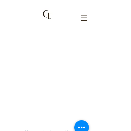
Broneeri tasuta
esmakonsultatsioon
SIIT